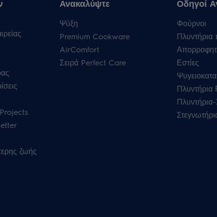
ν
Ανακαλύψτε
Οδηγοί Α
Ψύξη
Φούρνοι
ιρείας
Premium Cookware
Πλυντήρια 
AirComfort
Απορροφητ
Σειρά Perfect Care
Εστίες
ρας
Ψυγειοκατα
ίσεις
Πλυντήρια
Πλυντήρια-
Projects
Στεγνωτήρι
etter
τερης ζωής