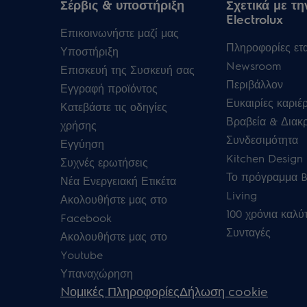
Σέρβις & υποστήριξη
Σχετικά με τη
Electrolux
Επικοινωνήστε μαζί μας
Πληροφορίες ετα
Υποστήριξη
Newsroom
Επισκευή της Συσκευή σας
Περιβάλλον
Εγγραφή προϊόντος
Ευκαιρίες καριέ
Κατεβάστε τις οδηγίες
Βραβεία & Διακρ
χρήσης
Συνδεσιμότητα
Εγγύηση
Kitchen Design 
Συχνές ερωτήσεις
Το πρόγραμμα B
Νέα Ενεργειακή Ετικέτα
Living
Ακολουθήστε μας στο
100 χρόνια καλύ
Facebook
Συνταγές
Ακολουθήστε μας στο
Youtube
Υπαναχώρηση
Nομικές Πληροφορίες
Δήλωση cookie