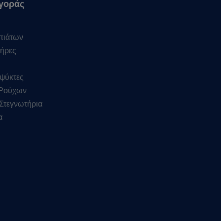
γοράς
πιάτων
ήρες
ψύκτες
 Ρούχων
Στεγνωτήρια
α