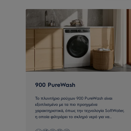
0
για
3
900 PureWash
Το πλυντήριο ρούχων 900 PureWash είναι
εξοπλισμένο με τα πιο προηγμένα
χαρακτηριστικά, όπως την τεχνολογία SoftWater,
η οποία φιλτράρει το σκληρό νερό για να
μπορούν να δώσουν τα απορρυπαντικά το
καλύτερο δυνατό αποτέλεσμα.