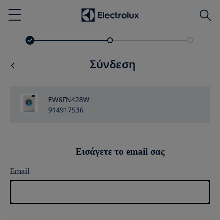
Αναζ
Menu
Σύνδεση
EW6FN428W
914917536
Εισάγετε το email σας
Email