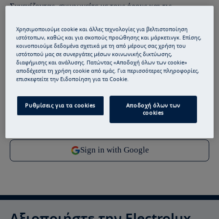
Συνεχίζοντας, συμφωνείτε με τους
όρους και τις
προϋποθέσεις
μας.
Χρησιμοποιούμε cookie και άλλες τεχνολογίες για βελτιστοποίηση
ιστότοπων, καθώς και για σκοπούς προώθησης και μάρκετινγκ. Επίσης,
Για πληροφορίες σχετικά με τον τρόπο με τον οποίο
κοινοποιούμε δεδομένα σχετικά με τη από μέρους σας χρήση του
επεξεργαζόμαστε τα προσωπικά σας δεδομένα, ανατρέξτε
ιστότοπού μας σε συνεργάτες μέσων κοινωνικής δικτύωσης,
διαφήμισης και ανάλυσης. Πατώντας «Αποδοχή όλων των cookie»
στη δήλωση
προστασίας δεδομένων
.
αποδέχεστε τη χρήση cookie από εμάς. Για περισσότερες πληροφορίες,
επισκεφτείτε την Ειδοποίηση για τα Cookie.
Ρυθμίσεις για τα cookies
Αποδοχή όλων των
cookies
Αξιοποιήστε την Electrolux