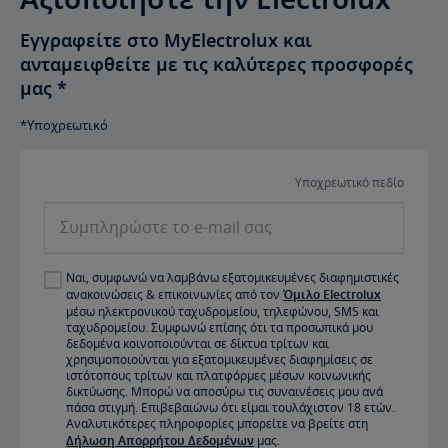
Εγγραφείτε στο MyElectrolux και
ανταμειφθείτε με τις καλύτερες προσφορές
μας
*
*Υποχρεωτικό
Υποχρεωτικό πεδίο
Συμπληρώστε το e-mail σας
Ναι, συμφωνώ να λαμβάνω εξατομικευμένες διαφημιστικές
ανακοινώσεις & επικοινωνίες από τον
Όμιλο Electrolux
μέσω ηλεκτρονικού ταχυδρομείου, τηλεφώνου, SMS και
ταχυδρομείου. Συμφωνώ επίσης ότι τα προσωπικά μου
δεδομένα κοινοποιούνται σε δίκτυα τρίτων και
χρησιμοποιούνται για εξατομικευμένες διαφημίσεις σε
ιστότοπους τρίτων και πλατφόρμες μέσων κοινωνικής
δικτύωσης. Μπορώ να αποσύρω τις συναινέσεις μου ανά
πάσα στιγμή. Επιβεβαιώνω ότι είμαι τουλάχιστον 18 ετών.
Αναλυτικότερες πληροφορίες μπορείτε να βρείτε στη
Δήλωση Απορρήτου Δεδομένων
μας.