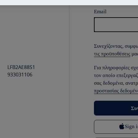
Email
Συνεχίζοντας, συμφω
τις προϋποθέσεις
μας
LFB2AE88S1
Για πληροφορίες σχε
933031106
τον οποίο επεξεργα
σας δεδομένα, ανατ
προστασίας δεδομέ