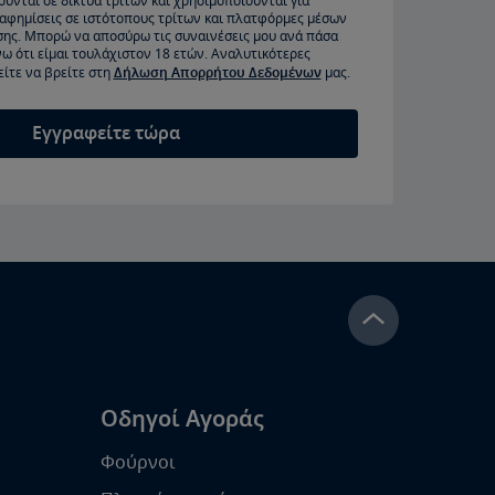
ύνται σε δίκτυα τρίτων και χρησιμοποιούνται για
ιαφημίσεις σε ιστότοπους τρίτων και πλατφόρμες μέσων
σης. Μπορώ να αποσύρω τις συναινέσεις μου ανά πάσα
ω ότι είμαι τουλάχιστον 18 ετών. Αναλυτικότερες
ίτε να βρείτε στη
Δήλωση Απορρήτου Δεδομένων
μας.
Εγγραφείτε τώρα
Οδηγοί Αγοράς
Φούρνοι