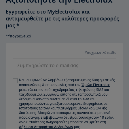
Εγγραφείτε στο MyElectrolux και
ανταμειφθείτε με τις καλύτερες προσφορές
μας
*
*Υποχρεωτικό
Υποχρεωτικό πεδίο
Συμπληρώστε το e-mail σας
Ναι, συμφωνώ να λαμβάνω εξατομικευμένες διαφημιστικές
ανακοινώσεις & επικοινωνίες από τον
Όμιλο Electrolux
μέσω ηλεκτρονικού ταχυδρομείου, τηλεφώνου, SMS και
ταχυδρομείου. Συμφωνώ επίσης ότι τα προσωπικά μου
δεδομένα κοινοποιούνται σε δίκτυα τρίτων και
χρησιμοποιούνται για εξατομικευμένες διαφημίσεις σε
ιστότοπους τρίτων και πλατφόρμες μέσων κοινωνικής
δικτύωσης. Μπορώ να αποσύρω τις συναινέσεις μου ανά
πάσα στιγμή. Επιβεβαιώνω ότι είμαι τουλάχιστον 18 ετών.
Αναλυτικότερες πληροφορίες μπορείτε να βρείτε στη
Δήλωση Απορρήτου Δεδομένων
μας.