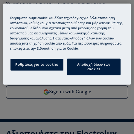
Συνεχίζοντας, συμφωνείτε με τους
όρους και τις
προϋποθέσεις
μας.
Χρησιμοποιούμε cookie και άλλες τεχνολογίες για βελτιστοποίηση
ιστότοπων, καθώς και για σκοπούς προώθησης και μάρκετινγκ. Επίσης,
Για πληροφορίες σχετικά με τον τρόπο με τον οποίο
κοινοποιούμε δεδομένα σχετικά με τη από μέρους σας χρήση του
επεξεργαζόμαστε τα προσωπικά σας δεδομένα, ανατρέξτε
ιστότοπού μας σε συνεργάτες μέσων κοινωνικής δικτύωσης,
διαφήμισης και ανάλυσης. Πατώντας «Αποδοχή όλων των cookie»
στη δήλωση
προστασίας δεδομένων
.
αποδέχεστε τη χρήση cookie από εμάς. Για περισσότερες πληροφορίες,
επισκεφτείτε την Ειδοποίηση για τα Cookie.
Ρυθμίσεις για τα cookies
Αποδοχή όλων των
cookies
Αξιοποιήστε την Electrolux