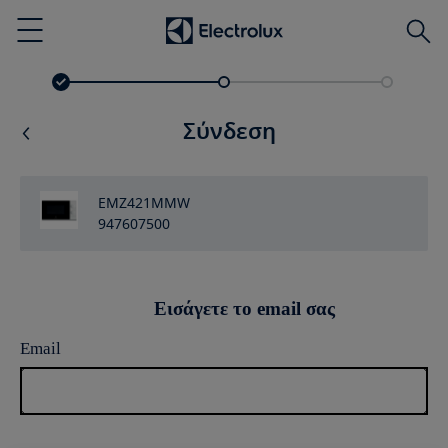
Αναζ
Menu
Σύνδεση
EMZ421MMW
947607500
Εισάγετε το email σας
Email