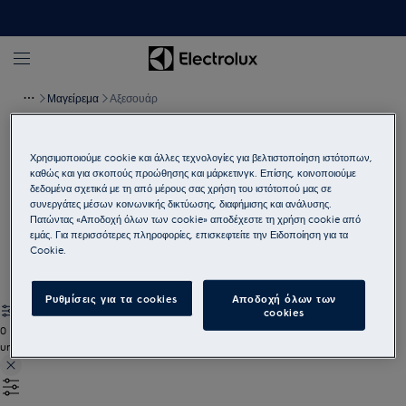
Μαγείρεμα
Αξεσουάρ
Χρησιμοποιούμε cookie και άλλες τεχνολογίες για βελτιστοποίηση ιστότοπων,
Εξαρτήματα μαγειρέματος
καθώς και για σκοπούς προώθησης και μάρκετινγκ. Επίσης, κοινοποιούμε
Προχωρήστε τη μαγειρική σας στο επόμενο επίπεδο με τα
δεδομένα σχετικά με τη από μέρους σας χρήση του ιστότοπού μας σε
συνεργάτες μέσων κοινωνικής δικτύωσης, διαφήμισης και ανάλυσης.
κατάλληλα μαγειρικά σκεύη και εξαρτήματα.
Πατώντας «Αποδοχή όλων των cookie» αποδέχεστε τη χρήση cookie από
εμάς. Για περισσότερες πληροφορίες, επισκεφτείτε την Ειδοποίηση για τα
Εμφάνιση όλων των εξαρτημάτων μαγειρέματος
Cookie.
Ρυθμίσεις για τα cookies
Αποδοχή όλων των
cookies
0
undefined