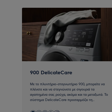
0
για
2
900 DelicateCare
Με το πλυντήριο-στεγνωτήριο 900, μπορείτε να
πλένετε και να στεγνώνετε με σιγουριά τα
αγαπημένα σας ρούχα, ακόμα και τα μεταξωτά. Το
σύστημα DelicateCare προσαρμόζει τη
θερμοκρασία σε χαμηλότερη κλίμακα αλλά και την
κίνηση του κάδου στις ανάγκες κάθε υφάσματος.