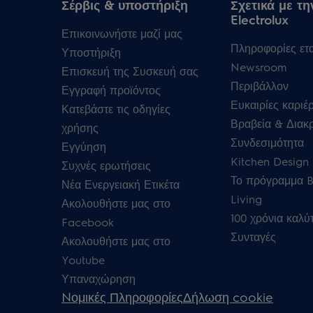
Σέρβις & υποστήριξη
Σχετικά με τη
Electrolux
Επικοινωνήστε μαζί μας
Πληροφορίες ετα
Υποστήριξη
Newsroom
Επισκευή της Συσκευή σας
Περιβάλλον
Εγγραφή προϊόντος
Ευκαιρίες καριέ
Κατεβάστε τις οδηγίες
Βραβεία & Διακρ
χρήσης
Συνδεσιμότητα
Εγγύηση
Kitchen Design 
Συχνές ερωτήσεις
Το πρόγραμμα B
Νέα Ενεργειακή Ετικέτα
Living
Ακολουθήστε μας στο
100 χρόνια καλύ
Facebook
Συνταγές
Ακολουθήστε μας στο
Youtube
Υπαναχώρηση
Nομικές Πληροφορίες
Δήλωση cookie