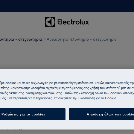
υντήρια - στεγνωτήρια
Ανεξάρτητο πλυντήριο - στεγνωτήριο
α πλένετε και να στεγνώνετε σε έναν ενιαίο κύκλο. Εναλλ
με cookie και άλλες τεχνολογίες για βελτιστοποίηση ιστότοπων, καθώς και για σκοπούς π
Επίσης, κοινοποιούμε δεδομένα σχετικά με τη από μέρους σας χρήση του ιστότοπού μας σε 
σιμοποιείτε το πρόγραμμα ατμού. Οι τεχνολογίες πλυσίμα
νικής δικτύωσης, διαφήμισης και ανάλυσης. Πατώντας «Αποδοχή όλων των cookie» αποδέχ
η τις έχετε σε μία.
μάς. Για περισσότερες πληροφορίες, επισκεφτείτε την Ειδοποίηση για τα Cookie.
α πλένετε και να στεγνώνετε σε έναν ενιαίο κύκλο. Εναλλ
Ρυθμίσεις για τα cookies
Αποδοχή όλων των cookie
σιμοποιείτε το πρόγραμμα ατμού. Οι τεχνολογίες πλυσίμα
η τις έχετε σε μία.