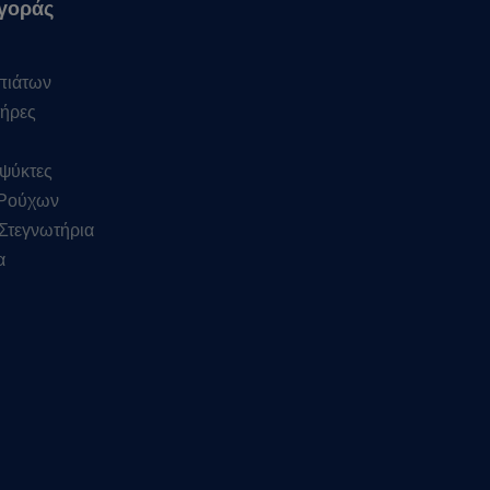
γοράς
πιάτων
ήρες
ψύκτες
 Ρούχων
Στεγνωτήρια
α