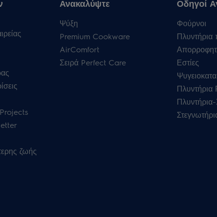
ν
Ανακαλύψτε
Οδηγοί Α
Ψύξη
Φούρνοι
ιρείας
Premium Cookware
Πλυντήρια 
AirComfort
Απορροφητ
Σειρά Perfect Care
Εστίες
ρας
Ψυγειοκατα
ίσεις
Πλυντήρια
Πλυντήρια-
Projects
Στεγνωτήρι
etter
τερης ζωής