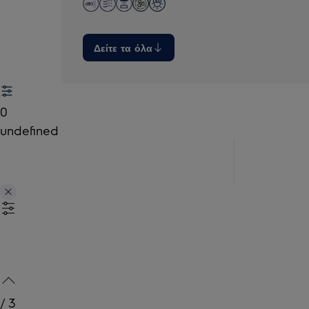
Δείτε τα όλα
0
undefined
/
3