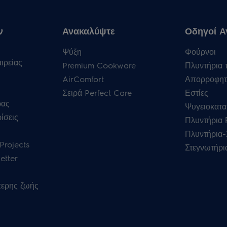
ν
Ανακαλύψτε
Οδηγοί Α
Ψύξη
Φούρνοι
ιρείας
Premium Cookware
Πλυντήρια 
AirComfort
Απορροφητ
Σειρά Perfect Care
Εστίες
ρας
Ψυγειοκατα
ίσεις
Πλυντήρια
Πλυντήρια-
Projects
Στεγνωτήρι
etter
τερης ζωής