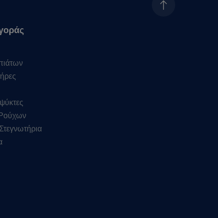
γοράς
πιάτων
ήρες
ψύκτες
 Ρούχων
Στεγνωτήρια
α