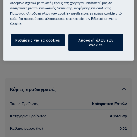
δεδομένα σχετικά με τη από μέρους σας χρήση του ιστότοπού μας σε
M2HCMC01
συνεργάτες μέσων κοινωνικής δικτύωσης, διαφήμισης και ανάλυσης.
Καθαριστικό Εστιών Matt Care
Πατώντας «Αποδοχή όλων των cookie» αποδέχεστε τη χρήση cookie από
εμάς. Για περισσότερες πληροφορίες, επισκεφτείτε την Ειδοποίηση για τα
Cookie.
5 (1)
Ρυθμίσεις για τα cookies
Αποδοχή όλων των
cookies
Προκαλεί σοβαρά δερματικά εγκαύματα και οφθαλμικές βλάβες.
Κύριες προδιαγραφές
Τύπος Προϊόντος
Καθαριστικά Εστιών
Κατηγορία Προϊόντος
Αξεσουάρ
Καθαρό βάρος (kg)
0.52