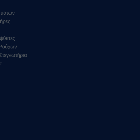
πιάτων
ήρες
ψύκτες
 Ρούχων
Στεγνωτήρια
α