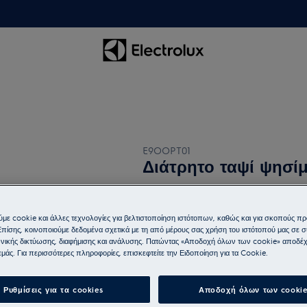
E9OOPT01
Διάτρητο ταψί ψησί
5 (4)
με cookie και άλλες τεχνολογίες για βελτιστοποίηση ιστότοπων, καθώς και για σκοπούς π
Επίσης, κοινοποιούμε δεδομένα σχετικά με τη από μέρους σας χρήση του ιστότοπού μας σε 
νικής δικτύωσης, διαφήμισης και ανάλυσης. Πατώντας «Αποδοχή όλων των cookie» αποδέχ
μάς. Για περισσότερες πληροφορίες, επισκεφτείτε την Ειδοποίηση για τα Cookie.
Ρυθμίσεις για τα cookies
Αποδοχή όλων των cookie