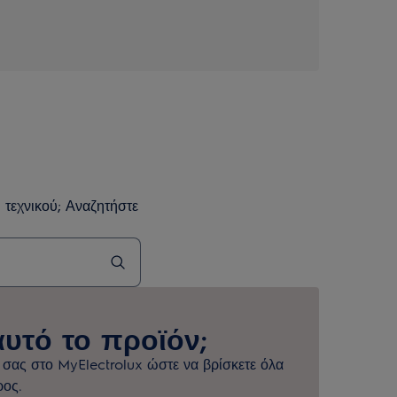
 τεχνικού; Αναζητήστε
αυτό το προϊόν;
 σας στο MyElectrolux ώστε να βρίσκετε όλα
ρος.