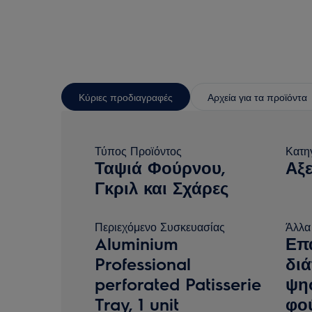
Κύριες προδιαγραφές
Αρχεία για τα προϊόντα
Τύπος Προϊόντος
Κατη
Ταψιά Φούρνου,
Αξ
Γκριλ και Σχάρες
Περιεχόμενο Συσκευασίας
Άλλα
Aluminium
Επ
Professional
διά
perforated Patisserie
ψη
Tray, 1 unit
φού