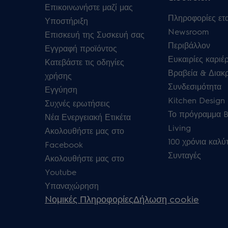
Επικοινωνήστε μαζί μας
Πληροφορίες ετα
Υποστήριξη
Newsroom
Επισκευή της Συσκευή σας
Περιβάλλον
Εγγραφή προϊόντος
Ευκαιρίες καριέ
Κατεβάστε τις οδηγίες
Βραβεία & Διακρ
χρήσης
Συνδεσιμότητα
Εγγύηση
Kitchen Design 
Συχνές ερωτήσεις
Το πρόγραμμα B
Νέα Ενεργειακή Ετικέτα
Living
Ακολουθήστε μας στο
100 χρόνια καλύ
Facebook
Συνταγές
Ακολουθήστε μας στο
Youtube
Υπαναχώρηση
Nομικές Πληροφορίες
Δήλωση cookie