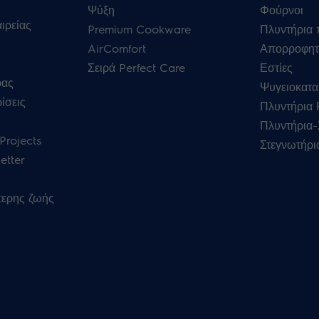
Ψύξη
Φούρνοι
ιρείας
Premium Cookware
Πλυντήρια 
AirComfort
Απορροφητ
Σειρά Perfect Care
Εστίες
ρας
Ψυγειοκατα
ίσεις
Πλυντήρια
Πλυντήρια-
Projects
Στεγνωτήρι
etter
τερης ζωής