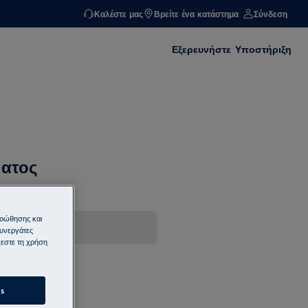
Καλέστε μας
Βρείτε ένα κατάστημα
Σύνδεση
Εξερευνήστε
Υποστήριξη
ματος
ροώθησης και
συνεργάτες
εστε τη χρήση
s