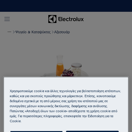
Ψυγείο & Καταψύκτες
Αξεσουάρ
Χρησιμοποιούμε cookie και άλλες τεχνολογίες για βελτιστοποίηση ιστότοπων,
καθώς και για σκοπούς προώθησης και μάρκετινγκ. Επίσης, κοινοποιούμε
δεδομένα σχετικά με τη από μέρους σας χρήση του ιστότοπού μας σε
συνεργάτες μέσων κοινωνικής δικτύωσης, διαφήμισης και ανάλυσης.
Πατώντας «Αποδοχή όλων των cookie» αποδέχεστε τη χρήση cookie από
Πατήστε για μεγέθυνση
εμάς. Για περισσότερες πληροφορίες, επισκεφτείτε την Ειδοποίηση για τα
Cookie.