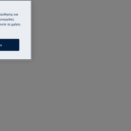
ροώθησης και
συνεργάτες
εστε τη χρήση
s