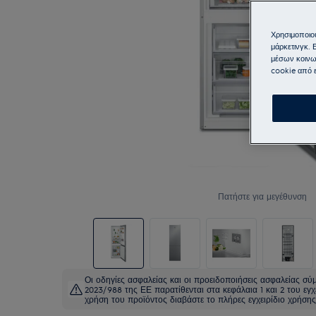
Χρησιμοποιού
μάρκετινγκ. 
μέσων κοινω
cookie από ε
Πατήστε για μεγέθυνση
Οι οδηγίες ασφαλείας και οι προειδοποιήσεις ασφαλείας σ
2023/988 της ΕΕ παρατίθενται στα κεφάλαια 1 και 2 του εγχ
χρήση του προϊόντος διαβάστε το πλήρες εγχειρίδιο χρήσης