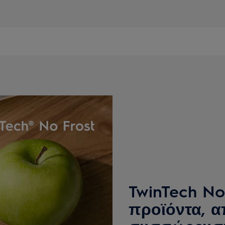
TwinTech No
προϊόντα, α