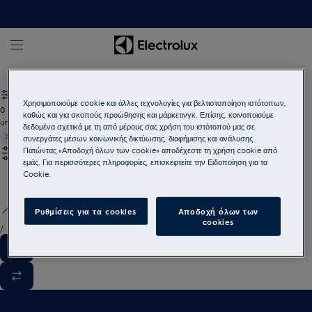
Πλυντήρια Πιάτων και αξεσουάρ
Αξεσουάρ
Χρησιμοποιούμε cookie και άλλες τεχνολογίες για βελτιστοποίηση ιστότοπων,
0
καθώς και για σκοπούς προώθησης και μάρκετινγκ. Επίσης, κοινοποιούμε
undefined
δεδομένα σχετικά με τη από μέρους σας χρήση του ιστότοπού μας σε
συνεργάτες μέσων κοινωνικής δικτύωσης, διαφήμισης και ανάλυσης.
Πατώντας «Αποδοχή όλων των cookie» αποδέχεστε τη χρήση cookie από
εμάς. Για περισσότερες πληροφορίες, επισκεφτείτε την Ειδοποίηση για τα
Cookie.
Ρυθμίσεις για τα cookies
Αποδοχή όλων των
cookies
/
3