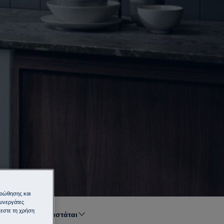
ροώθησης και
συνεργάτες
εστε τη χρήση
Συνιστάται
αξινόμηση κατά