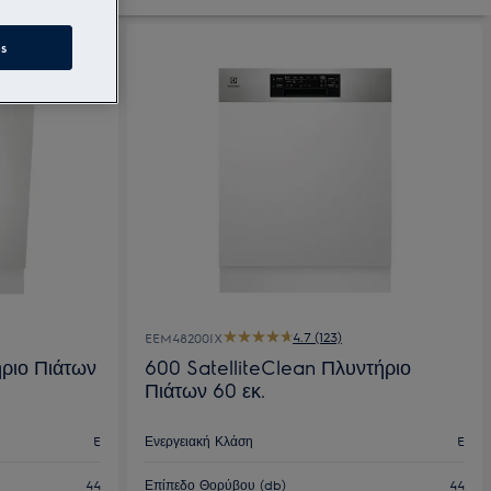
s
4.7 (123)
EEM48200IX
ριο Πιάτων
600 SatelliteClean Πλυντήριο
Πιάτων 60 εκ.
E
Ενεργειακή Κλάση
E
44
Επίπεδο Θορύβου (db)
44