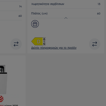
Xωρητικότητα σερβίτσιων
13
14
Πλάτος (cm)
60
60
Δελτίο πληροφοριών για το προϊόν