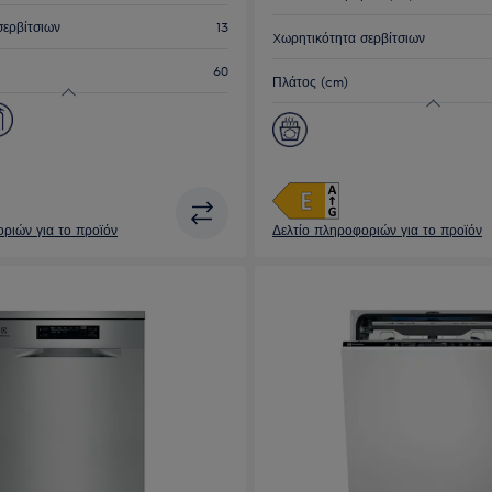
σερβίτσιων
13
Xωρητικότητα σερβίτσιων
60
Πλάτος (cm)
ριών για το προϊόν
Δελτίο πληροφοριών για το προϊόν