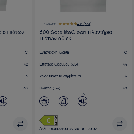
4.8 (561)
EES48400L
ριο Πιάτων
600 SatelliteClean Πλυντήριο
Πιάτων 60 εκ.
C
Ενεργειακή Κλάση
C
42
Επίπεδο Θορύβου (db)
44
14
Xωρητικότητα σερβίτσιων
14
60
Πλάτος (cm)
60
Δελτίο πληροφοριών για το προϊόν