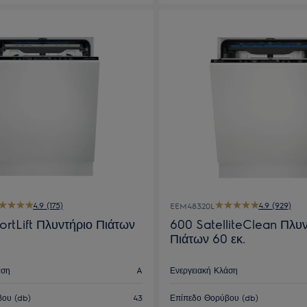
4.9 (175)
4.9 (929)
EEM48320L
rtLift Πλυντήριο Πιάτων
600 SatelliteClean Πλυν
Πιάτων 60 εκ.
άση
A
Ενεργειακή Κλάση
ου (db)
43
Επίπεδο Θορύβου (db)