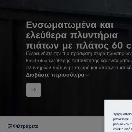
Ενσωματωμένα και
ελεύθερα πλυντήρια
πιάτων με πλάτος 60 
Εξερευνήστε την πιο πρόσφατη σειρά πλυντηρίων
Electrolux ελεύθερης τοποθέτησης και ενσωματω
πλυντηρίων πιάτων με ισχυρή και αποτελεσματική
Διαβάστε περισσότερα
τεχνολογία καθαρισμού. Εξερευνήστε τα μοντέλα μ
επιλέξτε το πλυντήριο πιάτων που ταιριάζει καλύτ
ανάγκες της κουζίνας σας.
Χρησιμοποιού
μάρκετινγκ. 
μέσων κοινω
Φιλτράρετε
cookie από ε