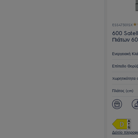
ESS47301SX
600 Satel
Πιάτων 60
Ενεργειακή Κλ
Επίπεδο Θορύβ
Xωρητικότητα 
Πλάτος (cm)
Δελτίο πληροφο