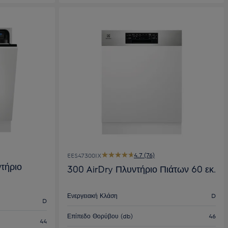
4.7 (76)
EES47300IX
τήριο
300 AirDry Πλυντήριο Πιάτων 60 εκ.
Ενεργειακή Κλάση
D
D
Επίπεδο Θορύβου (db)
46
44