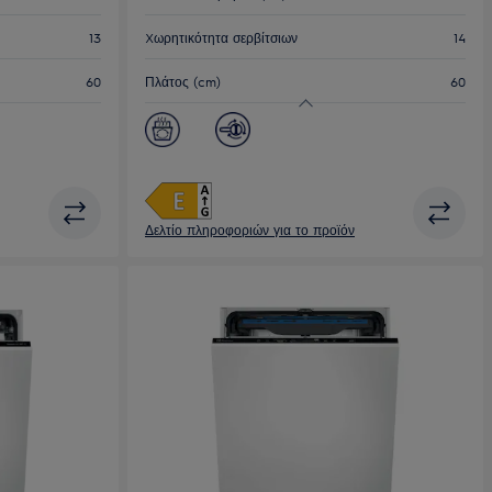
13
Xωρητικότητα σερβίτσιων
14
60
Πλάτος (cm)
60
Δελτίο πληροφοριών για το προϊόν