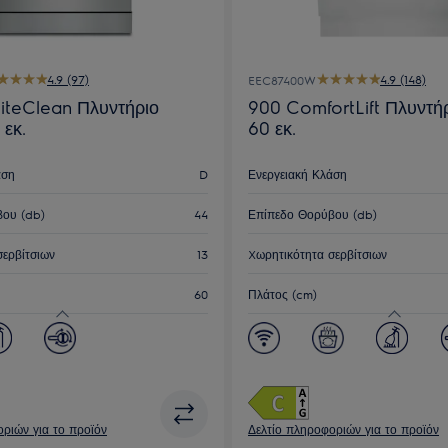
4.9 (97)
4.9 (148)
EEC87400W
liteClean Πλυντήριο
900 ComfortLift Πλυντή
 εκ.
60 εκ.
άση
D
Ενεργειακή Κλάση
ου (db)
44
Επίπεδο Θορύβου (db)
σερβίτσιων
13
Xωρητικότητα σερβίτσιων
60
Πλάτος (cm)
ριών για το προϊόν
Δελτίο πληροφοριών για το προϊόν