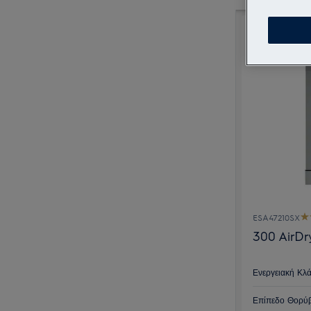
ESA47210SX
300 AirDr
Ενεργειακή Κλ
Επίπεδο Θορύβ