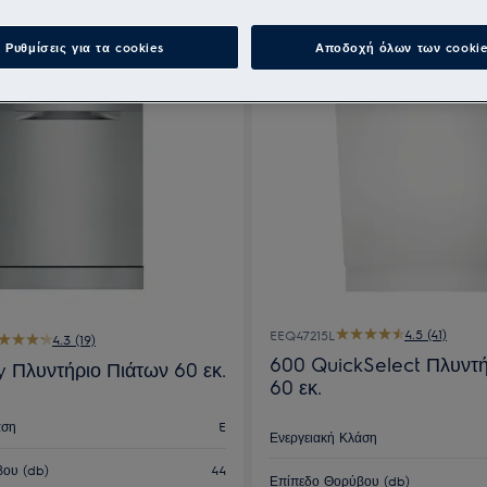
Ρυθμίσεις για τα cookies
Αποδοχή όλων των cookie
4.5 (41)
EEQ47215L
4.3 (19)
600 QuickSelect Πλυντή
y Πλυντήριο Πιάτων 60 εκ.
60 εκ.
άση
E
Ενεργειακή Κλάση
ου (db)
44
Επίπεδο Θορύβου (db)