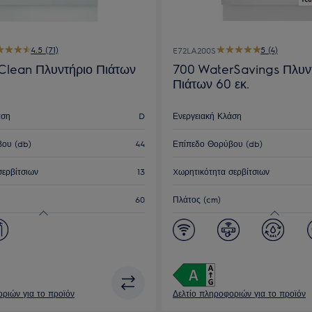
4.5 (71)
5 (4)
E72LA200S
Clean Πλυντήριο Πιάτων
700 WaterSavings Πλυν
Πιάτων 60 εκ.
άση
D
Ενεργειακή Κλάση
ου (db)
44
Επίπεδο Θορύβου (db)
σερβίτσιων
13
Xωρητικότητα σερβίτσιων
60
Πλάτος (cm)
ριών για το προϊόν
Δελτίο πληροφοριών για το προϊόν