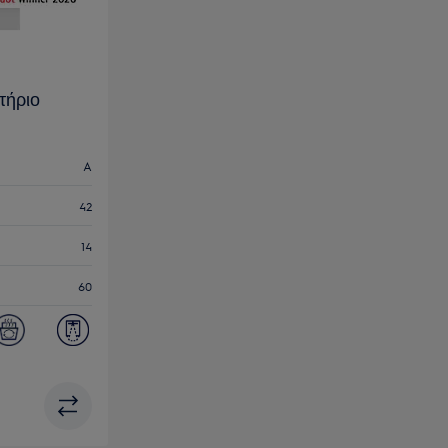
τήριο
A
42
14
60