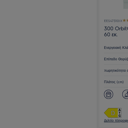
EES47310IX
300 Orbit
60 εκ.
Ενεργειακή Κλ
Επίπεδο Θορύβ
Xωρητικότητα 
Πλάτος (cm)
Δελτίο πληροφο