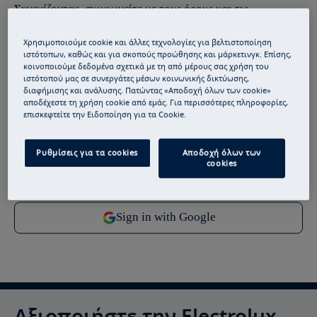
Συνεχίζοντας, συμφωνείτε με τους
όρους και τις
προϋποθέσεις
μας.
Χρησιμοποιούμε cookie και άλλες τεχνολογίες για βελτιστοποίηση
ιστότοπων, καθώς και για σκοπούς προώθησης και μάρκετινγκ. Επίσης,
Για πληροφορίες σχετικά με τον τρόπο με τον οποίο
κοινοποιούμε δεδομένα σχετικά με τη από μέρους σας χρήση του
επεξεργαζόμαστε τα προσωπικά σας δεδομένα, ανατρέξτε
ιστότοπού μας σε συνεργάτες μέσων κοινωνικής δικτύωσης,
διαφήμισης και ανάλυσης. Πατώντας «Αποδοχή όλων των cookie»
στη δήλωση
προστασίας δεδομένων
.
αποδέχεστε τη χρήση cookie από εμάς. Για περισσότερες πληροφορίες,
επισκεφτείτε την Ειδοποίηση για τα Cookie.
Ρυθμίσεις για τα cookies
Αποδοχή όλων των
cookies
Αξιοποιήστε την Electrolux