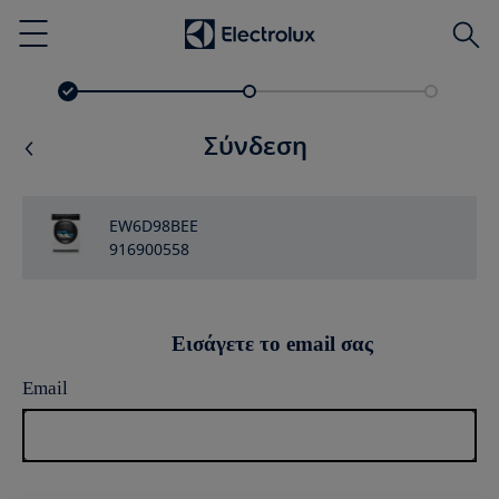
Αναζ
Menu
Σύνδεση
EW6D98BEE
916900558
Εισάγετε το email σας
Email