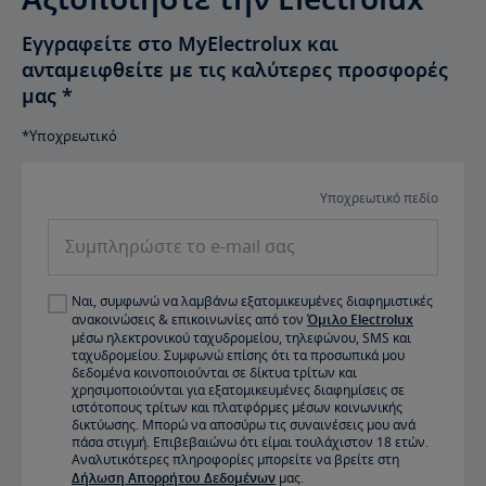
Εγγραφείτε στο MyElectrolux και
ανταμειφθείτε με τις καλύτερες προσφορές
μας
*
*Υποχρεωτικό
Υποχρεωτικό πεδίο
Συμπληρώστε το e-mail σας
Ναι, συμφωνώ να λαμβάνω εξατομικευμένες διαφημιστικές
ανακοινώσεις & επικοινωνίες από τον
Όμιλο Electrolux
μέσω ηλεκτρονικού ταχυδρομείου, τηλεφώνου, SMS και
ταχυδρομείου. Συμφωνώ επίσης ότι τα προσωπικά μου
δεδομένα κοινοποιούνται σε δίκτυα τρίτων και
χρησιμοποιούνται για εξατομικευμένες διαφημίσεις σε
ιστότοπους τρίτων και πλατφόρμες μέσων κοινωνικής
δικτύωσης. Μπορώ να αποσύρω τις συναινέσεις μου ανά
πάσα στιγμή. Επιβεβαιώνω ότι είμαι τουλάχιστον 18 ετών.
Αναλυτικότερες πληροφορίες μπορείτε να βρείτε στη
Δήλωση Απορρήτου Δεδομένων
μας.