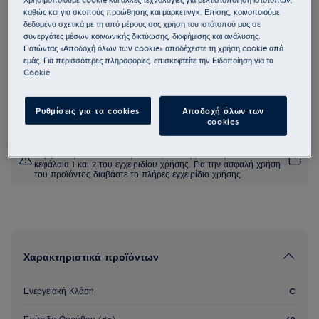
καθώς και για σκοπούς προώθησης και μάρκετινγκ. Επίσης, κοινοποιούμε
EEC87400W
δεδομένα σχετικά με τη από μέρους σας χρήση του ιστότοπού μας σε
900 ComfortLift Πλυντήριο Πιάτων
συνεργάτες μέσων κοινωνικής δικτύωσης, διαφήμισης και ανάλυσης.
60 εκ.
Πατώντας «Αποδοχή όλων των cookie» αποδέχεστε τη χρήση cookie από
εμάς. Για περισσότερες πληροφορίες, επισκεφτείτε την Ειδοποίηση για τα
4.9 (148)
Cookie.
Δελτίο πληροφοριών για το προϊόν
Ρυθμίσεις για τα cookies
Αποδοχή όλων των
cookies
Οι οδηγίες ασφαλείας και οι προειδοποιήσεις ασφαλείας
σύμφωνα με τον κανονισμό 2023/988 της ΕΕ παρατίθενται στα
κεφάλαια 1 και 2 του εγχειριδίου χρήσης. Για την ασφαλή χρήση
του προϊόντος διαβάστε το πλήρες εγχειρίδιο χρήσης.
Χαρακτηριστικά προϊόντων
Ενεργειακή Κλάση
C
Επίπεδο Θορύβου (db)
42