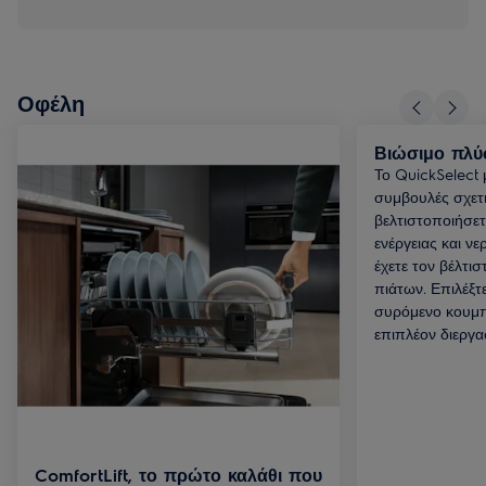
Οφέλη
Βιώσιμο πλύ
Το QuickSelect 
συμβουλές σχετι
βελτιστοποιήσε
ενέργειας και ν
έχετε τον βέλτι
πιάτων. Επιλέξτ
συρόμενο κουμπ
επιπλέον διεργασ
ComfortLift, το πρώτο καλάθι που