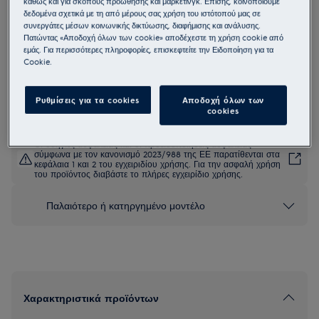
καθώς και για σκοπούς προώθησης και μάρκετινγκ. Επίσης, κοινοποιούμε
δεδομένα σχετικά με τη από μέρους σας χρήση του ιστότοπού μας σε
EW6TN5261
συνεργάτες μέσων κοινωνικής δικτύωσης, διαφήμισης και ανάλυσης.
Πλυντήριο Ρούχων 600 SensiCare 6
Πατώντας «Αποδοχή όλων των cookie» αποδέχεστε τη χρήση cookie από
kg
εμάς. Για περισσότερες πληροφορίες, επισκεφτείτε την Ειδοποίηση για τα
Cookie.
4.8 (6)
Δελτίο πληροφοριών για το προϊόν
Ρυθμίσεις για τα cookies
Αποδοχή όλων των
cookies
Οι οδηγίες ασφαλείας και οι προειδοποιήσεις ασφαλείας
σύμφωνα με τον κανονισμό 2023/988 της ΕΕ παρατίθενται στα
κεφάλαια 1 και 2 του εγχειριδίου χρήσης. Για την ασφαλή χρήση
του προϊόντος διαβάστε το πλήρες εγχειρίδιο χρήσης.
Παλαιότερο ή κατηργημένο μοντέλο
Χαρακτηριστικά προϊόντων