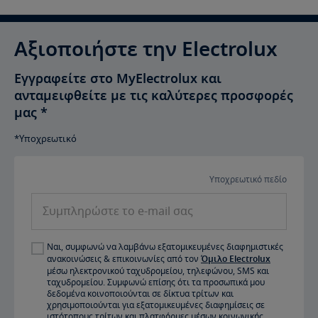
Αξιοποιήστε την Electrolux
Εγγραφείτε στο MyElectrolux και
ανταμειφθείτε με τις καλύτερες προσφορές
μας
*
*Υποχρεωτικό
Υποχρεωτικό πεδίο
Συμπληρώστε
το
e-
Ναι, συμφωνώ να λαμβάνω εξατομικευμένες διαφημιστικές
mail
ανακοινώσεις & επικοινωνίες από τον
Όμιλο Electrolux
σας
μέσω ηλεκτρονικού ταχυδρομείου, τηλεφώνου, SMS και
ταχυδρομείου. Συμφωνώ επίσης ότι τα προσωπικά μου
δεδομένα κοινοποιούνται σε δίκτυα τρίτων και
χρησιμοποιούνται για εξατομικευμένες διαφημίσεις σε
ιστότοπους τρίτων και πλατφόρμες μέσων κοινωνικής