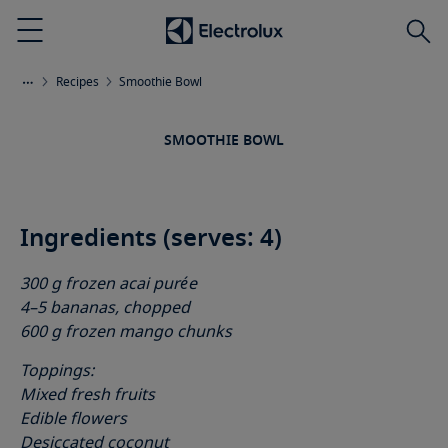
Αναζ
Menu
Recipes
Smoothie Bowl
SMOOTHIE BOWL
Ingredients (serves: 4)
300 g frozen acai purée
4–5 bananas, chopped
600 g frozen mango chunks
Toppings:
Mixed fresh fruits
Edible flowers
Desiccated coconut