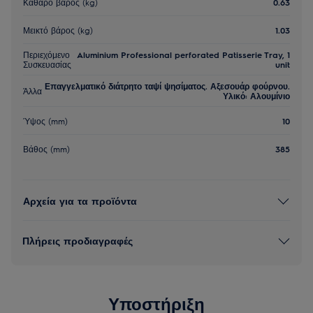
Καθαρό βάρος (kg)
0.63
Μεικτό βάρος (kg)
1.03
Περιεχόμενο
Aluminium Professional perforated Patisserie Tray, 1
Συσκευασίας
unit
Επαγγελματικό διάτρητο ταψί ψησίματος. Αξεσουάρ φούρνου.
Άλλα
Υλικό: Αλουμίνιο
Ύψος (mm)
10
Βάθος (mm)
385
Αρχεία για τα προϊόντα
Πλήρεις προδιαγραφές
Υποστήριξη