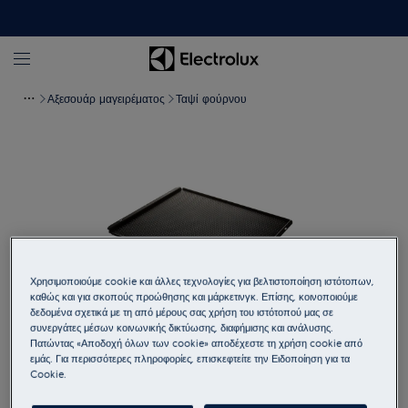
Αξεσουάρ μαγειρέματος
Ταψί φούρνου
Χρησιμοποιούμε cookie και άλλες τεχνολογίες για βελτιστοποίηση ιστότοπων,
καθώς και για σκοπούς προώθησης και μάρκετινγκ. Επίσης, κοινοποιούμε
δεδομένα σχετικά με τη από μέρους σας χρήση του ιστότοπού μας σε
συνεργάτες μέσων κοινωνικής δικτύωσης, διαφήμισης και ανάλυσης.
Πατώντας «Αποδοχή όλων των cookie» αποδέχεστε τη χρήση cookie από
Πατήστε για μεγέθυνση
εμάς. Για περισσότερες πληροφορίες, επισκεφτείτε την Ειδοποίηση για τα
Cookie.