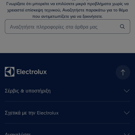
Γνωρίζατε ότι μπορείτε να επιλύσετε μικρά προβλήματα χωρίς να
χρειαστεί επίσκεψη τεχνικού; Αναζητήστε παρακάτω για το θέμα
που αντιμετωπίζετε για να ξεκινήσετε.
Τύπος για αναζήτηση άρθρων υποστήριξης
Σέρβις & υποστήριξη
Επικοινωνήστε μαζί μας
Υποστήριξη
Σχετικά με την Electrolux
Επισκευή της Συσκευή σας
Εγγραφή προϊόντος
Πληροφορίες εταιρείας
Κατεβάστε τις οδηγίες χρήσης
Newsroom
Εγγύηση
Ανακαλύψτε