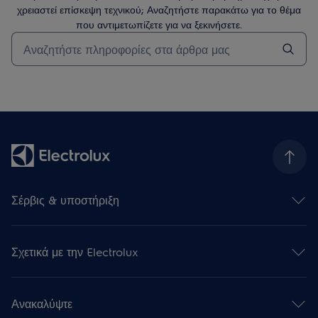
χρειαστεί επίσκεψη τεχνικού; Αναζητήστε παρακάτω για το θέμα
που αντιμετωπίζετε για να ξεκινήσετε.
Τύπος για αναζήτηση άρθρων υποστήριξης
Σέρβις & υποστήριξη
Επικοινωνήστε μαζί μας
Υποστήριξη
Σχετικά με την Electrolux
Επισκευή της Συσκευή σας
Εγγραφή προϊόντος
Πληροφορίες εταιρείας
Κατεβάστε τις οδηγίες χρήσης
Newsroom
Εγγύηση
Ανακαλύψτε
Περιβάλλον
Συχνές ερωτήσεις