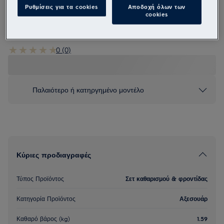
Ρυθμίσεις για τα cookies
Αποδοχή όλων των
E6DK4105
cookies
Σετ φροντίδας πλυντηρίου πιάτων
0 (0)
Παλαιότερο ή κατηργημένο μοντέλο
Κύριες προδιαγραφές
Τύπος Προϊόντος
Σετ καθαρισμού & φροντίδας
Κατηγορία Προϊόντος
Αξεσουάρ
Καθαρό βάρος (kg)
1.59