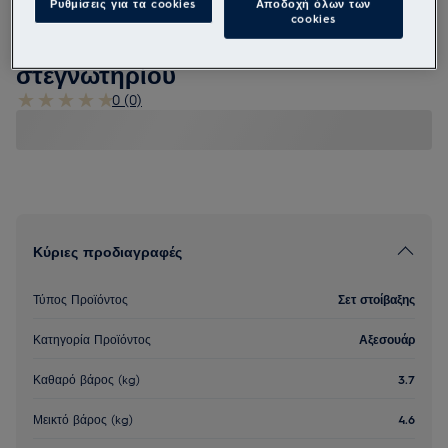
Ρυθμίσεις για τα cookies
Αποδοχή όλων των
cookies
STA8
Συνδετικό σύστημα πλυνηρίου -
στεγνωτηρίου
0 (0)
Κύριες προδιαγραφές
Τύπος Προϊόντος
Σετ στοίβαξης
Κατηγορία Προϊόντος
Αξεσουάρ
Καθαρό βάρος (kg)
3.7
Μεικτό βάρος (kg)
4.6