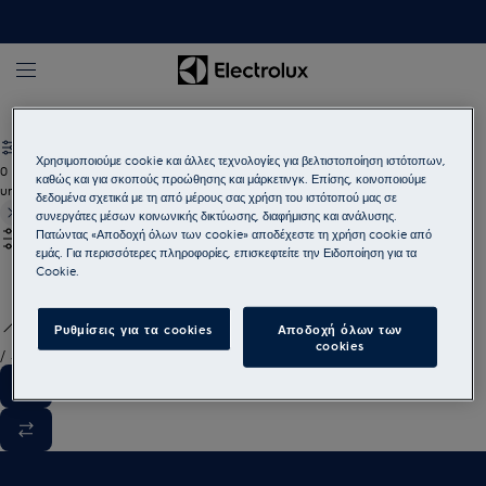
Αξεσουάρ πλύσης
Σετ καθαρισμού πλυντηρίου ρούχων
Χρησιμοποιούμε cookie και άλλες τεχνολογίες για βελτιστοποίηση ιστότοπων,
0
καθώς και για σκοπούς προώθησης και μάρκετινγκ. Επίσης, κοινοποιούμε
undefined
δεδομένα σχετικά με τη από μέρους σας χρήση του ιστότοπού μας σε
συνεργάτες μέσων κοινωνικής δικτύωσης, διαφήμισης και ανάλυσης.
Πατώντας «Αποδοχή όλων των cookie» αποδέχεστε τη χρήση cookie από
εμάς. Για περισσότερες πληροφορίες, επισκεφτείτε την Ειδοποίηση για τα
Cookie.
Ρυθμίσεις για τα cookies
Αποδοχή όλων των
cookies
/
3