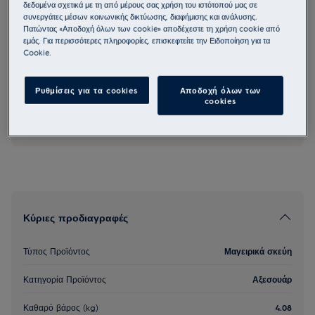
δεδομένα σχετικά με τη από μέρους σας χρήση του ιστότοπού μας σε
E9KLLC1
συνεργάτες μέσων κοινωνικής δικτύωσης, διαφήμισης και ανάλυσης.
Γάστρα/ Κατσαρόλα ψησίματος
Πατώντας «Αποδοχή όλων των cookie» αποδέχεστε τη χρήση cookie από
εμάς. Για περισσότερες πληροφορίες, επισκεφτείτε την Ειδοποίηση για τα
Cookie.
5 (1)
Ρυθμίσεις για τα cookies
Αποδοχή όλων των
cookies
Παλαιότερο ή κατηργημένο μοντέλο
Κύριες προδιαγραφές
Τύπος Προϊόντος
Μαγειρικά σκεύη
Κατηγορία Προϊόντος
Αξεσουάρ
Καθαρό βάρος (kg)
4.08