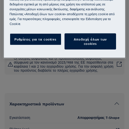
δεδομένα σχετικά με τη από μέρους σας χρήση του ιστότοπού μας σε
EFF60560OX
συνεργάτες μέσων κοινωνικής δικτύωσης, διαφήμισης και ανάλυσης.
700 Breeze Απορροφητήρας T-
Πατώντας «Αποδοχή όλων των cookie» αποδέχεστε τη χρήση cookie από
εμάς. Για περισσότερες πληροφορίες, επισκεφτείτε την Ειδοποίηση για τα
Shape 60 cm
Cookie.
4.6 (120)
Ρυθμίσεις για τα cookies
Αποδοχή όλων των
Δελτίο πληροφοριών για το προϊόν
cookies
Οι οδηγίες ασφαλείας και οι προειδοποιήσεις ασφαλείας
σύμφωνα με τον κανονισμό 2023/988 της ΕΕ παρατίθενται στα
κεφάλαια 1 και 2 του εγχειριδίου χρήσης. Για την ασφαλή χρήση
του προϊόντος διαβάστε το πλήρες εγχειρίδιο χρήσης.
Χαρακτηριστικά προϊόντων
Εγκατάσταση
Απορροφητήρας T-Shape
Πλάτος (cm)
60