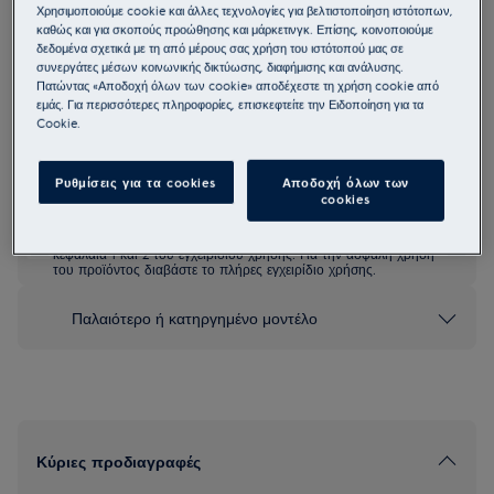
Χρησιμοποιούμε cookie και άλλες τεχνολογίες για βελτιστοποίηση ιστότοπων,
EKC5651AOX
καθώς και για σκοπούς προώθησης και μάρκετινγκ. Επίσης, κοινοποιούμε
600 SurroundCook Κεραμική
δεδομένα σχετικά με τη από μέρους σας χρήση του ιστότοπού μας σε
συνεργάτες μέσων κοινωνικής δικτύωσης, διαφήμισης και ανάλυσης.
Κουζίνα
Πατώντας «Αποδοχή όλων των cookie» αποδέχεστε τη χρήση cookie από
εμάς. Για περισσότερες πληροφορίες, επισκεφτείτε την Ειδοποίηση για τα
4.9 (24)
Cookie.
Δελτίο πληροφοριών για το προϊόν
Ρυθμίσεις για τα cookies
Αποδοχή όλων των
cookies
Οι οδηγίες ασφαλείας και οι προειδοποιήσεις ασφαλείας
σύμφωνα με τον κανονισμό 2023/988 της ΕΕ παρατίθενται στα
κεφάλαια 1 και 2 του εγχειριδίου χρήσης. Για την ασφαλή χρήση
του προϊόντος διαβάστε το πλήρες εγχειρίδιο χρήσης.
Παλαιότερο ή κατηργημένο μοντέλο
Κύριες προδιαγραφές