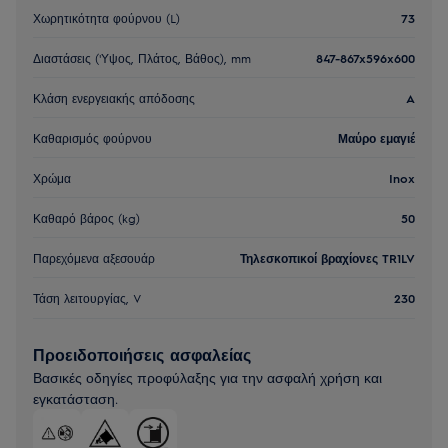
Χωρητικότητα φούρνου (L)
73
Διαστάσεις ('Υψος, Πλάτος, Βάθος), mm
847-867x596x600
Κλάση ενεργειακής απόδοσης
A
Καθαρισμός φούρνου
Μαύρο εμαγιέ
Χρώμα
Inox
Καθαρό βάρος (kg)
50
Παρεχόμενα αξεσουάρ
Τηλεσκοπικοί βραχίονες TR1LV
Τάση λειτουργίας, V
230
Προειδοποιήσεις ασφαλείας
Βασικές οδηγίες προφύλαξης για την ασφαλή χρήση και
εγκατάσταση.