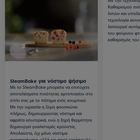
Με την τεχνολογ
Καθαρισμού πείτε
λιπών και υπολε
τεχνολογία αυτο
λειτουργεί αυτό
του φούρνου φτά
καθαρισμός του 
SteamBake για νόστιμο ψήσιμο
Με το SteamBake μπορείτε να επιτύχετε
αποτελέσματα ποιότητας αρτοποιείου στο
σπίτι σας με το πάτημα ενός κουμπιού.
Με την υγρασία η ζύμη φουσκώνει
πλήρως, δημιουργώντας νόστιμα και
αφράτα εσωτερικά, ενώ η ξηρή θερμότητα
δημιουργεί γυαλιστερές κρούστες.
Απολαύστε, όχι μόνο νόστιμα
αρτοποιήματα, αλλά και ψητό κοτόπουλο