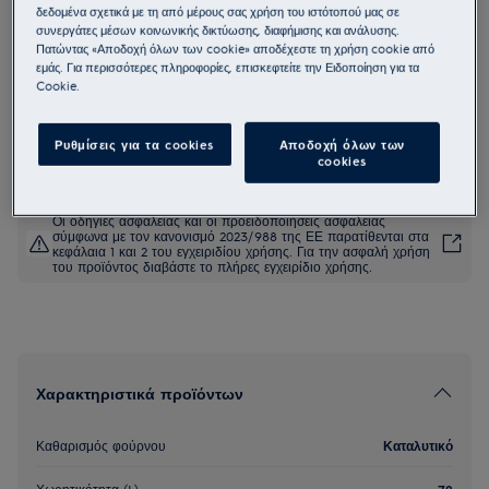
δεδομένα σχετικά με τη από μέρους σας χρήση του ιστότοπού μας σε
EOD5C50Z
συνεργάτες μέσων κοινωνικής δικτύωσης, διαφήμισης και ανάλυσης.
Φούρνος 600 SteamBake
Πατώντας «Αποδοχή όλων των cookie» αποδέχεστε τη χρήση cookie από
εμάς. Για περισσότερες πληροφορίες, επισκεφτείτε την Ειδοποίηση για τα
Cookie.
4.9 (415)
Ρυθμίσεις για τα cookies
Αποδοχή όλων των
Δελτίο πληροφοριών για το προϊόν
cookies
Οι οδηγίες ασφαλείας και οι προειδοποιήσεις ασφαλείας
σύμφωνα με τον κανονισμό 2023/988 της ΕΕ παρατίθενται στα
κεφάλαια 1 και 2 του εγχειριδίου χρήσης. Για την ασφαλή χρήση
του προϊόντος διαβάστε το πλήρες εγχειρίδιο χρήσης.
Χαρακτηριστικά προϊόντων
Καθαρισμός φούρνου
Καταλυτικό
Χωρητικότητα (L)
72