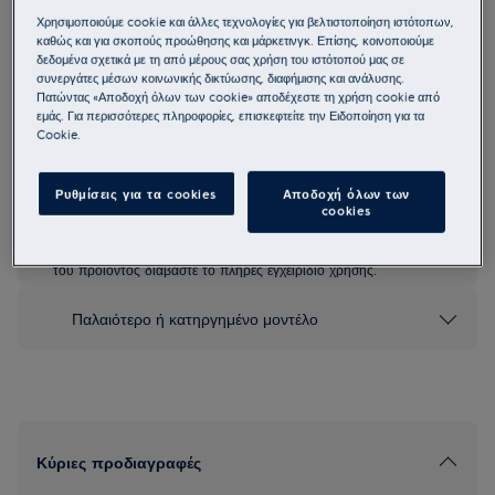
Χρησιμοποιούμε cookie και άλλες τεχνολογίες για βελτιστοποίηση ιστότοπων,
EEC67300L
καθώς και για σκοπούς προώθησης και μάρκετινγκ. Επίσης, κοινοποιούμε
800 ComfortLift Πλυντήριο Πιάτων
δεδομένα σχετικά με τη από μέρους σας χρήση του ιστότοπού μας σε
60 εκ.
συνεργάτες μέσων κοινωνικής δικτύωσης, διαφήμισης και ανάλυσης.
Πατώντας «Αποδοχή όλων των cookie» αποδέχεστε τη χρήση cookie από
3.2 (5)
εμάς. Για περισσότερες πληροφορίες, επισκεφτείτε την Ειδοποίηση για τα
Cookie.
Δελτίο πληροφοριών για το προϊόν
Ρυθμίσεις για τα cookies
Αποδοχή όλων των
cookies
Οι οδηγίες ασφαλείας και οι προειδοποιήσεις ασφαλείας
σύμφωνα με τον κανονισμό 2023/988 της ΕΕ παρατίθενται στα
κεφάλαια 1 και 2 του εγχειριδίου χρήσης. Για την ασφαλή χρήση
του προϊόντος διαβάστε το πλήρες εγχειρίδιο χρήσης.
Παλαιότερο ή κατηργημένο μοντέλο
Κύριες προδιαγραφές