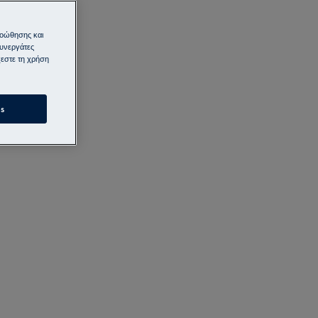
ροώθησης και
συνεργάτες
εστε τη χρήση
s