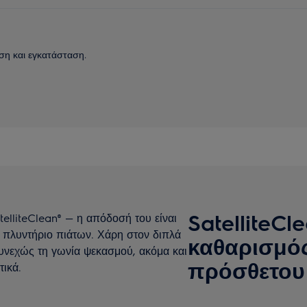
ση και εγκατάσταση.
SatelliteCl
telliteClean® — η απόδοσή του είναι
ό πλυντήριο πιάτων. Χάρη στον διπλά
καθαρισμό
υνεχώς τη γωνία ψεκασμού, ακόμα και
πρόσθετου
τικά.