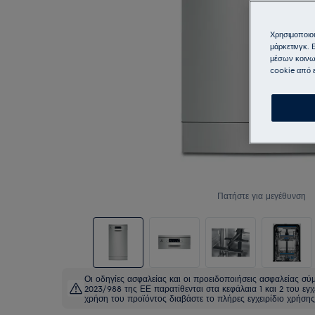
Χρησιμοποιού
μάρκετινγκ. 
μέσων κοινω
cookie από ε
Πατήστε για μεγέθυνση
Οι οδηγίες ασφαλείας και οι προειδοποιήσεις ασφαλείας σ
2023/988 της ΕΕ παρατίθενται στα κεφάλαια 1 και 2 του εγχ
χρήση του προϊόντος διαβάστε το πλήρες εγχειρίδιο χρήσης