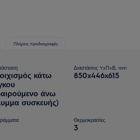
Πλήρεις προδιαγραφές
τάσταση
Διαστάσεις YxΠxΒ, mm
τοιχισμός κάτω
850x446x615
γκου
φαιρούμενο άνω
λυμμα συσκευής)
ράμματα
Θερμοκρασίες
3