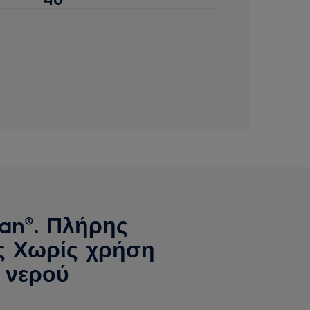
ean®. Πλήρης
ς Χωρίς χρήση
 νερού