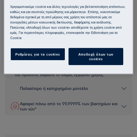
ESG62300SX
Χρησιμοποιούμε cookie και άλλες τεχνολογίες για βελτιστοποίηση ιστότοπων,
700 GlassCare Πλυντήριο Πιάτων
καθώς και για σκοπούς προώθησης και μάρκετινγκ. Επίσης, κοινοποιούμε
δεδομένα σχετικά με τη από μέρους σας χρήση του ιστότοπού μας σε
45 εκ.
συνεργάτες μέσων κοινωνικής δικτύωσης, διαφήμισης και ανάλυσης.
Πατώντας «Αποδοχή όλων των cookie» αποδέχεστε τη χρήση cookie από
5 (1)
εμάς. Για περισσότερες πληροφορίες, επισκεφτείτε την Ειδοποίηση για τα
Cookie.
Δελτίο πληροφοριών για το προϊόν
Ρυθμίσεις για τα cookies
Αποδοχή όλων των
cookies
Οι οδηγίες ασφαλείας και οι προειδοποιήσεις ασφαλείας
σύμφωνα με τον κανονισμό 2023/988 της ΕΕ παρατίθενται στα
κεφάλαια 1 και 2 του εγχειριδίου χρήσης. Για την ασφαλή χρήση
του προϊόντος διαβάστε το πλήρες εγχειρίδιο χρήσης.
Παλαιότερο ή κατηργημένο μοντέλο
Αφαιρεί πάνω από το 99,9999% των βακτηρίων και
των ιών*