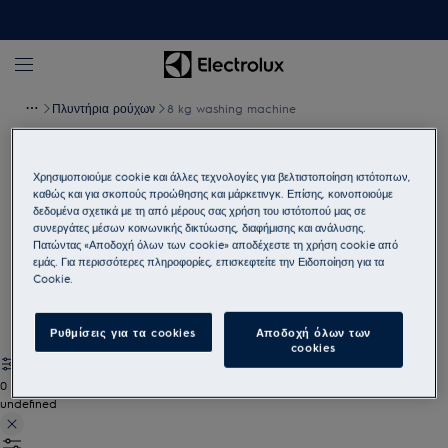
Πλυντήρια ρούχων
8 kg washing machine
Πλυντήρια ρούχων 8kg
Χρησιμοποιούμε cookie και άλλες τεχνολογίες για βελτιστοποίηση ιστότοπων,
καθώς και για σκοπούς προώθησης και μάρκετινγκ. Επίσης, κοινοποιούμε
Καθαρίστε και φροντίστε τα ρούχα σας χρησιμοποιώντας ένα
δεδομένα σχετικά με τη από μέρους σας χρήση του ιστότοπού μας σε
πλυντήριο ρούχων 8 κιλών, αρκετά μεγάλο για όλες τις ανάγκες
συνεργάτες μέσων κοινωνικής δικτύωσης, διαφήμισης και ανάλυσης.
Πατώντας «Αποδοχή όλων των cookie» αποδέχεστε τη χρήση cookie από
σας. Τα υψηλής απόδοσης, ενεργειακά αποδοτικά μηχανήματα
εμάς. Για περισσότερες πληροφορίες, επισκεφτείτε την Ειδοποίηση για τα
προσφέρουν κάθε φορά εξαιρετικά αποτελέσματα.
Cookie.
Ρυθμίσεις για τα cookies
Αποδοχή όλων των
cookies
0
undefined