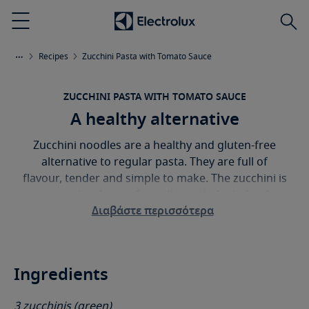
Αναζ
Menu
Recipes
Zucchini Pasta with Tomato Sauce
ZUCCHINI PASTA WITH TOMATO SAUCE
A healthy alternative
Zucchini noodles are a healthy and gluten-free
alternative to regular pasta. They are full of
flavour, tender and simple to make. The zucchini is
cut into the shape of noodles with the help of a
Διαβάστε περισσότερα
vegetable peeler. Toss them with a simple and
honest homemade tomato sauce for a delicious
vegetarian dish the whole family will love.
Ingredients
3 zucchinis (green)