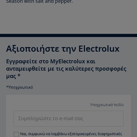
Season with salt and pepper.
Αξιοποιήστε την Electrolux
Εγγραφείτε στο MyElectrolux και
ανταμειφθείτε με τις καλύτερες προσφορές
μας
*
*Υποχρεωτικό
Υποχρεωτικό πεδίο
Συμπληρώστε
το
e-
Ναι, συμφωνώ να λαμβάνω εξατομικευμένες διαφημιστικές
mail