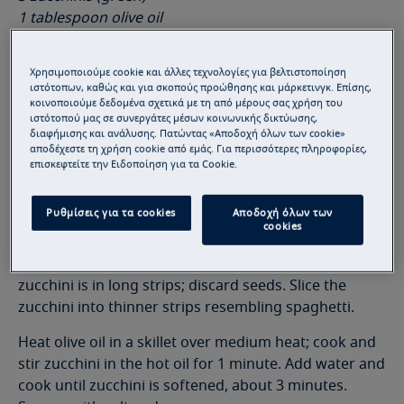
1 tablespoon olive oil
1/4 cup water
Salt and ground black pepper to taste
Χρησιμοποιούμε cookie και άλλες τεχνολογίες για βελτιστοποίηση
ιστότοπων, καθώς και για σκοπούς προώθησης και μάρκετινγκ. Επίσης,
κοινοποιούμε δεδομένα σχετικά με τη από μέρους σας χρήση του
ιστότοπού μας σε συνεργάτες μέσων κοινωνικής δικτύωσης,
διαφήμισης και ανάλυσης. Πατώντας «Αποδοχή όλων των cookie»
αποδέχεστε τη χρήση cookie από εμάς. Για περισσότερες πληροφορίες,
επισκεφτείτε την Ειδοποίηση για τα Cookie.
Directions
Ρυθμίσεις για τα cookies
Αποδοχή όλων των
Cut slices lengthwise from zucchini using a vegetable
cookies
peeler, stopping when the seeds are reached. Turn
zucchini over and continue 'peeling' until all the
zucchini is in long strips; discard seeds. Slice the
zucchini into thinner strips resembling spaghetti.
Heat olive oil in a skillet over medium heat; cook and
stir zucchini in the hot oil for 1 minute. Add water and
cook until zucchini is softened, about 3 minutes.