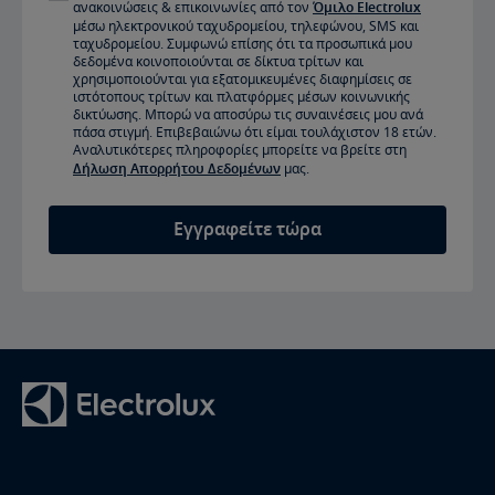
ανακοινώσεις & επικοινωνίες από τον
Όμιλο Electrolux
σας
μέσω ηλεκτρονικού ταχυδρομείου, τηλεφώνου, SMS και
ταχυδρομείου. Συμφωνώ επίσης ότι τα προσωπικά μου
δεδομένα κοινοποιούνται σε δίκτυα τρίτων και
χρησιμοποιούνται για εξατομικευμένες διαφημίσεις σε
ιστότοπους τρίτων και πλατφόρμες μέσων κοινωνικής
δικτύωσης. Μπορώ να αποσύρω τις συναινέσεις μου ανά
πάσα στιγμή. Επιβεβαιώνω ότι είμαι τουλάχιστον 18 ετών.
Αναλυτικότερες πληροφορίες μπορείτε να βρείτε στη
Δήλωση Απορρήτου Δεδομένων
μας.
Εγγραφείτε τώρα