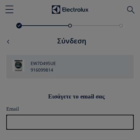
Αναζ
Menu
Σύνδεση
EW7D495UE
916099814
Εισάγετε το email σας
Email