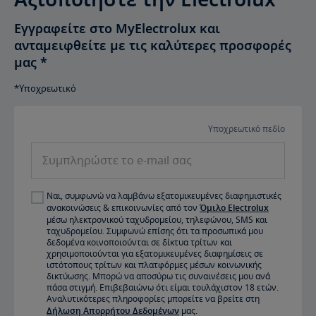
Εγγραφείτε στο MyElectrolux και
ανταμειφθείτε με τις καλύτερες προσφορές
μας
*
*Υποχρεωτικό
Υποχρεωτικό πεδίο
Συμπληρώστε το e-mail σας
Ναι, συμφωνώ να λαμβάνω εξατομικευμένες διαφημιστικές
ανακοινώσεις & επικοινωνίες από τον
Όμιλο Electrolux
μέσω ηλεκτρονικού ταχυδρομείου, τηλεφώνου, SMS και
ταχυδρομείου. Συμφωνώ επίσης ότι τα προσωπικά μου
δεδομένα κοινοποιούνται σε δίκτυα τρίτων και
χρησιμοποιούνται για εξατομικευμένες διαφημίσεις σε
ιστότοπους τρίτων και πλατφόρμες μέσων κοινωνικής
δικτύωσης. Μπορώ να αποσύρω τις συναινέσεις μου ανά
πάσα στιγμή. Επιβεβαιώνω ότι είμαι τουλάχιστον 18 ετών.
Αναλυτικότερες πληροφορίες μπορείτε να βρείτε στη
Δήλωση Απορρήτου Δεδομένων
μας.