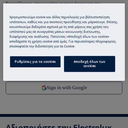
Συνεχίζοντας, συμφωνείτε με τους
όρους και τις
προϋποθέσεις
μας.
Χρησιμοποιούμε cookie και άλλες τεχνολογίες για βελτιστοποίηση
ιστότοπων, καθώς και για σκοπούς προώθησης και μάρκετινγκ. Επίσης,
Για πληροφορίες σχετικά με τον τρόπο με τον οποίο
κοινοποιούμε δεδομένα σχετικά με τη από μέρους σας χρήση του
επεξεργαζόμαστε τα προσωπικά σας δεδομένα, ανατρέξτε
ιστότοπού μας σε συνεργάτες μέσων κοινωνικής δικτύωσης,
διαφήμισης και ανάλυσης. Πατώντας «Αποδοχή όλων των cookie»
στη δήλωση
προστασίας δεδομένων
.
αποδέχεστε τη χρήση cookie από εμάς. Για περισσότερες πληροφορίες,
επισκεφτείτε την Ειδοποίηση για τα Cookie.
Ρυθμίσεις για τα cookies
Αποδοχή όλων των
cookies
Αξιοποιήστε την Electrolux