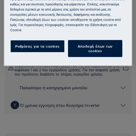
καθώς και για σκοπούς προώθησης και μάρκετινγκ. Επίσης, κοινοποιούμε
EW6FN428BC
δεδομένα σχετικά με τη από μέρους σας χρήση του ιστότοπού μας σε
Πλυντήριο Ρούχων 600 SensiCare 8
συνεργάτες μέσων κοινωνικής δικτύωσης, διαφήμισης και ανάλυσης.
Πατώντας «Αποδοχή όλων των cookie» αποδέχεστε τη χρήση cookie από
kg
εμάς. Για περισσότερες πληροφορίες, επισκεφτείτε την Ειδοποίηση για τα
4.9 (47)
Cookie.
Δελτίο πληροφοριών για το προϊόν
Ρυθμίσεις για τα cookies
Αποδοχή όλων των
cookies
Οι οδηγίες ασφαλείας και οι προειδοποιήσεις ασφαλείας
σύμφωνα με τον κανονισμό 2023/988 της ΕΕ παρατίθενται στα
κεφάλαια 1 και 2 του εγχειριδίου χρήσης. Για την ασφαλή χρήση
του προϊόντος διαβάστε το πλήρες εγχειρίδιο χρήσης.
Παλαιότερο ή κατηργημένο μοντέλο
10 χρόνια εγγύηση στον Κινητήρα Inverter