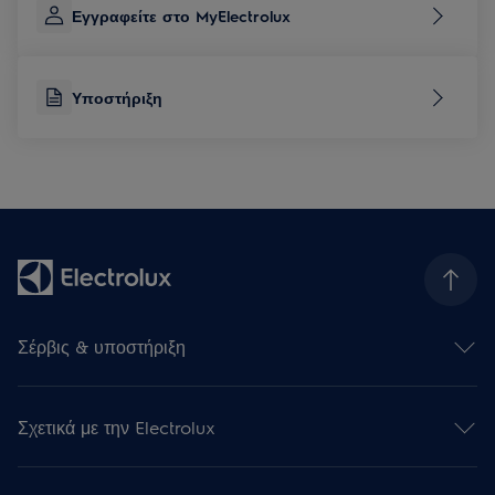
Εγγραφείτε στο MyElectrolux
Υποστήριξη
Σέρβις & υποστήριξη
Επικοινωνήστε μαζί μας
Υποστήριξη
Σχετικά με την Electrolux
Επισκευή της Συσκευή σας
Εγγραφή προϊόντος
Πληροφορίες εταιρείας
Κατεβάστε τις οδηγίες χρήσης