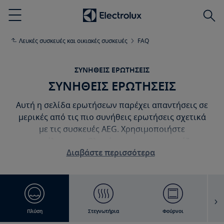
Αναζ
Menu
Λευκές συσκευές και οικιακές συσκευές
FAQ
ΣΥΝΉΘΕΙΣ ΕΡΩΤΉΣΕΙΣ
ΣΥΝΗΘΕΙΣ ΕΡΩΤΗΣΕΙΣ
Αυτή η σελίδα ερωτήσεων παρέχει απαντήσεις σε
μερικές από τις πιο συνήθεις ερωτήσεις σχετικά
με τις συσκευές AEG. Χρησιμοποιήστε
την
επίλυση προβλημάτων
αν αντιμετωπίζετε
Διαβάστε περισσότερα
κάποιο πρόβλημα με τη συσκευή σας. Επεκτείνετε
τις δυνατότητες της συσκευής σας εξερευνώντας
τη σειρά αξεσουάρ μας στο ηλεκτρονικό
κατάστημα.
Πλύση
Στεγνωτήρια
Φούρνοι