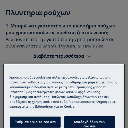
Πλυντήρια ρούχων
1. Μπορώ να εγκαταστήσω το πλυντήριο ρούχων
μου χρησιμοποιώντας σύνδεση ζεστού νερού;
Δεν συνιστάται η εγκατάσταση χρησιμοποιώντας
σύνδεση ζεστού νερού. Τεχνικά, οι βαλβίδες
εισόδου των πλυντηρίων μας μπορούν να αντέξουν
Διαβάστε περισσότερα
νερό θερμοκρασίας έως και 65 βαθμών Κελσίου,
ωστόσο, τα προγράμματα πλύσης δεν
χρησιμοποιούν ζεστό νερό συνέχεια. Το συνεχές
Χρησιμοποιούμε cookie και άλλες τεχνολογίες για βελτιστοποίηση
ζεστό νερό μπορεί να προκαλέσει μη ικανοποιητικά
ιστότοπων, καθώς και για σκοπούς προώθησης και μάρκετινγκ. Επίσης,
Στεγνωτήρια
αποτελέσματα πλύσης. Επίσης, τα πλυντήρια
κοινοποιούμε δεδομένα σχετικά με τη από μέρους σας χρήση του
ιστότοπού μας σε συνεργάτες μέσων κοινωνικής δικτύωσης,
εμπρόσθιας και άνω φόρτωσης είναι ειδικά
διαφήμισης και ανάλυσης. Πατώντας «Αποδοχή όλων των cookie»
1. Γιατί δεν βρίσκω το στεγνωτήριο μου στον
σχεδιασμένα για εγκατάσταση με χρήση σύνδεσης
αποδέχεστε τη χρήση cookie από εμάς. Για περισσότερες πληροφορίες,
επισκεφτείτε την Ειδοποίηση για τα Cookie.
ιστότοπο;
κρύου νερού.
Ο ιστότοπος εμφανίζει μόνο την τρέχουσα σειρά
2. Γιατί δεν βρίσκω το πλυντήριο ρούχων μου στον
μοντέλων. Εάν δεν μπορείτε να βρείτε το μοντέλο
Ρυθμίσεις για τα cookies
Αποδοχή όλων των
ιστότοπο;
cookies