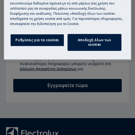
Συμπληρώστε
κοινοποιούμε δεδομένα σχετικά με τη από μέρους σας χρήση του
το
ιστότοπού μας σε συνεργάτες μέσων κοινωνικής δικτύωσης,
διαφήμισης και ανάλυσης. Πατώντας «Αποδοχή όλων των cookie»
e-
αποδέχεστε τη χρήση cookie από εμάς. Για περισσότερες πληροφορίες,
Ναι, συμφωνώ να λαμβάνω εξατομικευμένες διαφημιστικές
mail
επισκεφτείτε την Ειδοποίηση για τα Cookie.
ανακοινώσεις & επικοινωνίες από τον
Όμιλο Electrolux
σας
μέσω ηλεκτρονικού ταχυδρομείου, τηλεφώνου, SMS και
ταχυδρομείου. Συμφωνώ επίσης ότι τα προσωπικά μου
δεδομένα κοινοποιούνται σε δίκτυα τρίτων και
Ρυθμίσεις για τα cookies
Αποδοχή όλων των
χρησιμοποιούνται για εξατομικευμένες διαφημίσεις σε
cookies
ιστότοπους τρίτων και πλατφόρμες μέσων κοινωνικής
δικτύωσης. Μπορώ να αποσύρω τις συναινέσεις μου ανά
πάσα στιγμή. Επιβεβαιώνω ότι είμαι τουλάχιστον 18 ετών.
Αναλυτικότερες πληροφορίες μπορείτε να βρείτε στη
Δήλωση Απορρήτου Δεδομένων
μας.
Εγγραφείτε τώρα